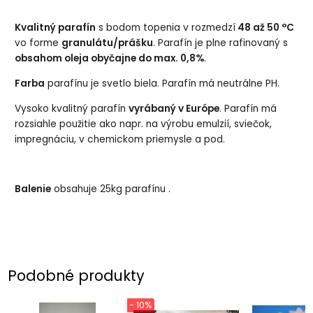
Kvalitný parafín
s bodom topenia v rozmedzí
48 až 50 °C
vo forme
granulátu/prášku
. Parafín je plne rafinovaný s
obsahom oleja obyčajne do max. 0,8%
.
Farba
parafínu je svetlo biela. Parafín má neutrálne PH.
Vysoko kvalitný parafín
vyrábaný v Európe
. Parafín má
rozsiahle použitie ako napr. na výrobu emulzií, sviečok,
impregnáciu, v chemickom priemysle a pod.
Balenie
obsahuje 25kg parafínu .
Podobné produkty
- 10%