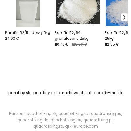
Parafín 52/54 dosky 5kg
Parafín 52/54
Parafín 52/54 
24.60 €
granulovaný 25kg
25kg
110.70 €
123.00 €
112.55 €
parafiny.sk,
parafiny.cz,
paraffinwachs.at,
parafin-mol.sk
Partneri:
quadrofixing.sk
,
quadrofixing.cz
,
quadrofixing.hu
,
quadrofixing.de
,
quadrofixing.eu
,
quadrofixing.pl
,
quadrofixing.ro
,
qfx-europe.com