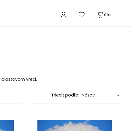
0
ks
 plastovom vreci.
Triediť podľa: