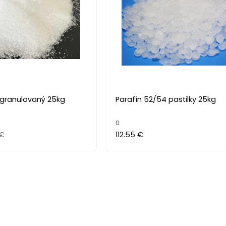
 granulovaný 25kg
Parafín 52/54 pastilky 25kg
0
 €
112.55 €