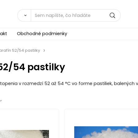
akt
Obchodné podmienky
arafín 52/54 pastilky
52/54 pastilky
openia v rozmedzí 52 až 54 °C vo forme pastiliek, balených v