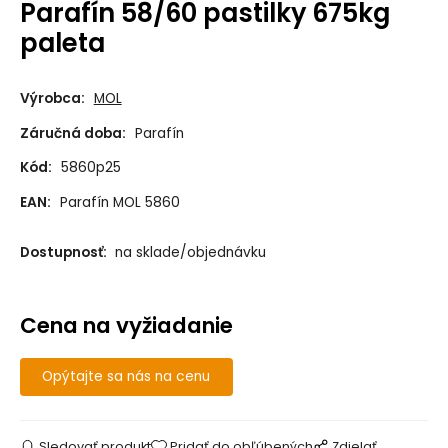
Parafín 58/60 pastilky 675kg
paleta
Výrobca:
MOL
Záručná doba:
Parafín
Kód:
5860p25
EAN:
Parafín MOL 5860
Dostupnosť:
na sklade/objednávku
Cena na vyžiadanie
Opýtajte sa nás na cenu
Sledovať produkt
Pridať do obľúbených
Zdielať