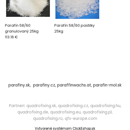
Parafín 58/60
Parafín 58/60 pastilky
granulovaný 25kg
25kg
113.16 €
parafiny.sk,
parafiny.cz,
paraffinwachs.at,
parafin-mol.sk
Partneri:
quadrofixing.sk
,
quadrofixing.cz
,
quadrofixing.hu
,
quadrofixing.de
,
quadrofixing.eu
,
quadrofixing.pl
,
quadrofixing.ro
,
qfx-europe.com
Vytvorené systémom ClickEshop.sk