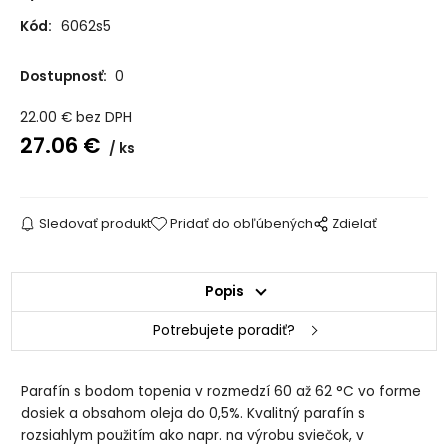
Kód:
6062s5
Dostupnosť:
0
22.00
€
bez DPH
27.06
€
ks
Sledovať produkt
Pridať do obľúbených
Zdielať
Popis
Potrebujete poradiť?
Parafín s bodom topenia v rozmedzí 60 až 62 °C vo forme
dosiek a obsahom oleja do 0,5%. Kvalitný parafín s
rozsiahlym použitím ako napr. na výrobu sviečok, v