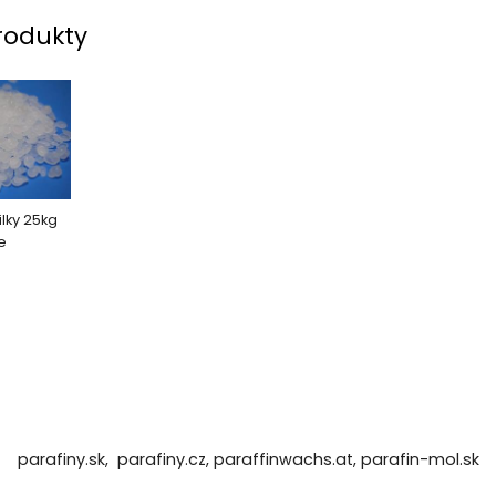
rodukty
ilky 25kg
e
parafiny.sk,
parafiny.cz,
paraffinwachs.at,
parafin-mol.sk