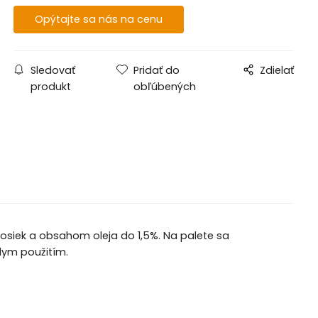
Opýtajte sa nás na cenu
Sledovať
Pridať do
Zdielať
produkt
obľúbených
dosiek a obsahom oleja do 1,5%. Na palete sa
lym použitím.